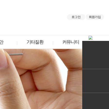
로그인
회원가입
만
기타질환
커뮤니티
만
기타질환
커뮤니티
 다이어트
만성방광염
진료후기
 한약
통풍
감사의 마음
프로그램
신장결석
공지사항
어트
만성딸국질
한의원동향
탕
기능성위장장애
원장님 칼럼
간해독
남성불임
냉증