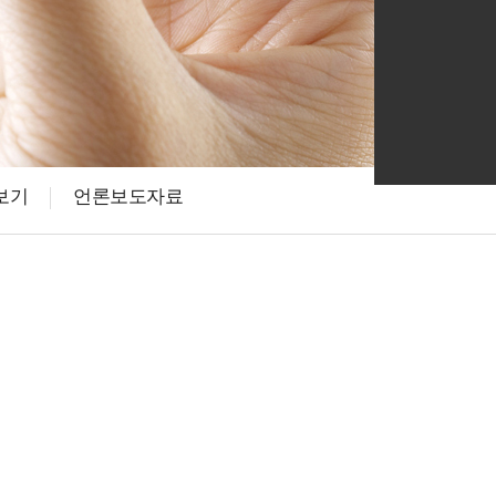
소아성장
보양
보기
언론보도자료