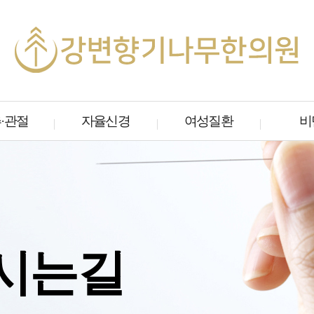
·관절
자율신경
여성질환
비
·관절
자율신경
여성질환
비
절
자율신경실조증
질출혈
DETOX
고후유증
수면장애
만성질염
다이어트
미주신경성 실신
월경통/월경불순
다이어트
이명
난임
산후다이
안구건조증
산후풍
습담제거
시는길
갱년기증후군
순산유도/난산예방