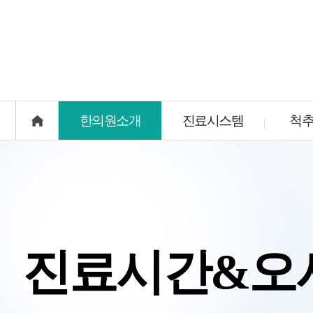
한의원소개
한의원소개
진료시스템
척추
진료시스템
척추
진료철학
치료메커니즘
척추·관
의료진소개
치료장비
교통사
진단체계
검사시스템
진료시간&오시는길
강변향기나무특효약
한의원둘러보기
안심약재시스템
진료시간&오
언론보도자료
비급여 가격 안내