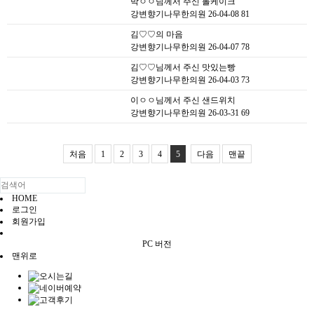
박ㅇㅇ님께서 주신 롤케이크
강변향기나무한의원
26-04-08
81
김♡♡의 마음
강변향기나무한의원
26-04-07
78
김♡♡님께서 주신 맛있는빵
강변향기나무한의원
26-04-03
73
이ㅇㅇ님께서 주신 샌드위치
강변향기나무한의원
26-03-31
69
처음
1
2
3
4
5
다음
맨끝
HOME
로그인
회원가입
PC 버전
맨위로